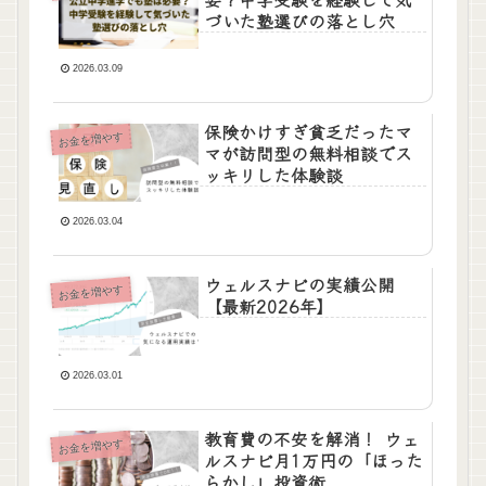
づいた塾選びの落とし穴
2026.03.09
保険かけすぎ貧乏だったマ
お金を増やす
マが訪問型の無料相談でス
ッキリした体験談
2026.03.04
ウェルスナビの実績公開
お金を増やす
【最新2026年】
2026.03.01
教育費の不安を解消！ ウェ
お金を増やす
ルスナビ月1万円の「ほった
らかし」投資術