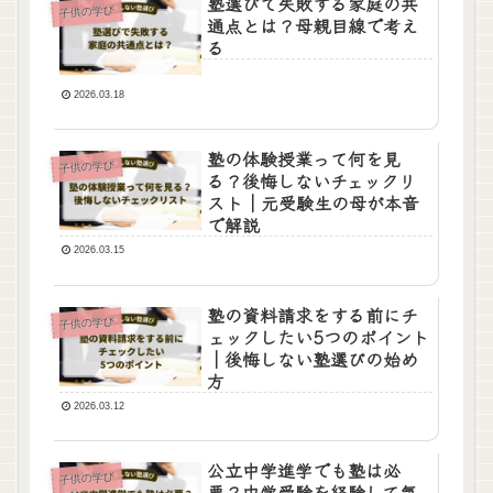
塾選びで失敗する家庭の共
子供の学び
通点とは？母親目線で考え
る
2026.03.18
塾の体験授業って何を見
子供の学び
る？後悔しないチェックリ
スト｜元受験生の母が本音
で解説
2026.03.15
塾の資料請求をする前にチ
子供の学び
ェックしたい5つのポイント
｜後悔しない塾選びの始め
方
2026.03.12
公立中学進学でも塾は必
子供の学び
要？中学受験を経験して気